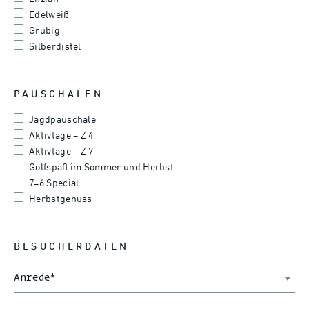
Edelweiß
Grubig
Silberdistel
PAUSCHALEN
Jagdpauschale
Aktivtage – Z 4
Aktivtage – Z 7
Golfspaß im Sommer und Herbst
7=6 Special
Herbstgenuss
BESUCHERDATEN
Anrede
*