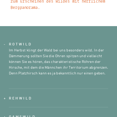
zum Erscheinen des Wildes mit herrlichem
Bergpanorama.
ROTWILD
Im Herbst klingt der Wald bei uns besonders wild. In der
Dämmerung sollten Sie die Ohren spitzen und vielleicht
können Sie es hören, das charakteristische Röhren der
Hirsche, mit dem die Männchen ihr Territorium abgrenzen.
Denn Platzhirsch kann es ja bekanntlich nur einen geben.
REHWILD
Flink, scheu und bekannt geworden durch „Bambi“ ist das
Reh. Die Rehe und Rehböcke springen anmutig durch den
Wald und man muss oft recht schnell und genau hinsehen,
GAMSWILD