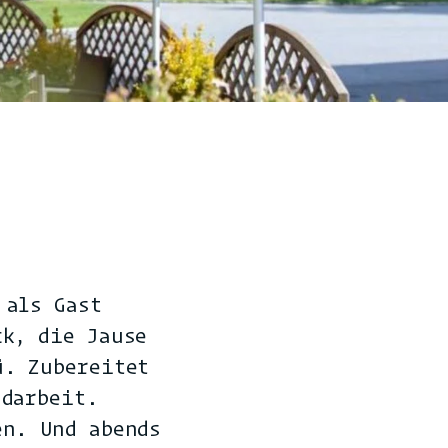
 als Gast
ck, die Jause
ü. Zubereitet
ndarbeit.
en. Und abends