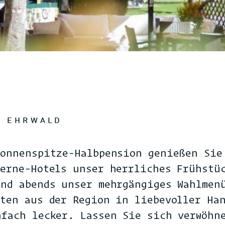
N EHRWALD
Sonnenspitze-Halbpension genießen Sie
terne-Hotels unser herrliches Frühstü
und abends unser mehrgängiges Wahlmen
aten aus der Region in liebevoller Ha
nfach lecker. Lassen Sie sich verwöhn