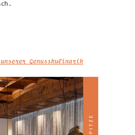
äch.
 unserer Genusskulinarik