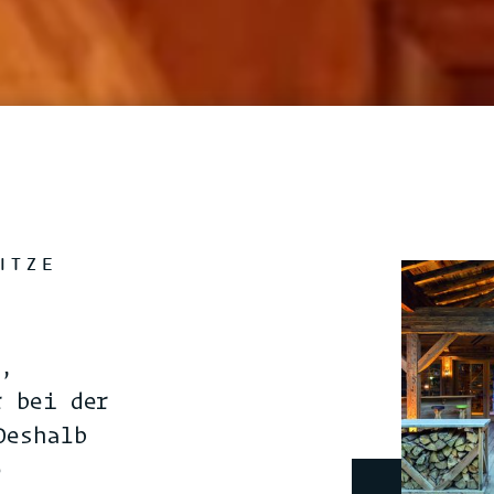
ITZE
n,
r bei der
Deshalb
e