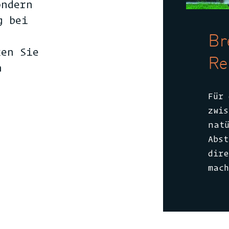
ondern
g bei
Br
ken Sie
Re
n
Für 
zwis
natü
Abs
dire
mach