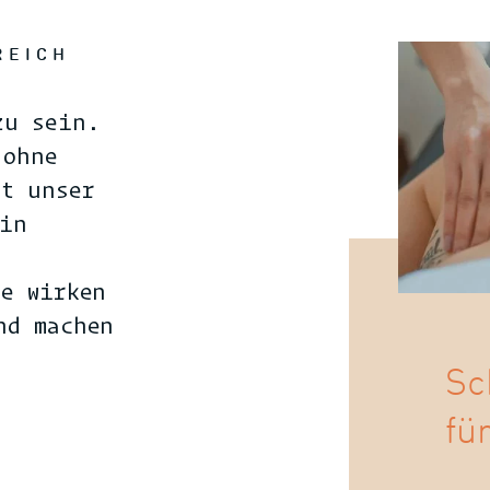
REICH
zu sein.
 ohne
st unser
 in
te wirken
nd machen
Sc
fü