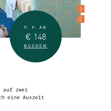
P. P. AB
€ 148
BUCHEN
e auf zwei
ch eine Auszeit