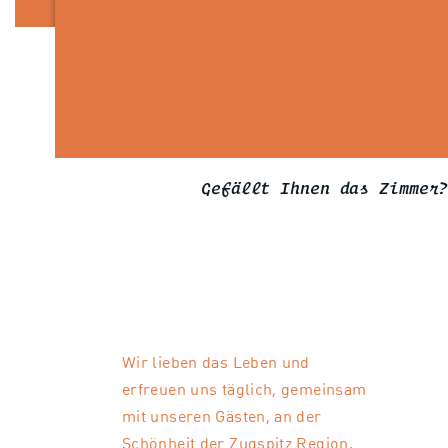
10.01.27-17.01.27
165
07.03.27-04.04.27
03.01.27-10.01.27
17.01.27-06.02.27
175
21.02.27-07.03.27
Gefällt Ihnen das Zimmer
Wir lieben das Leben und
erfreuen uns täglich, gemeinsam
mit unseren Gästen, an der
Schönheit der Zugspitz Region.