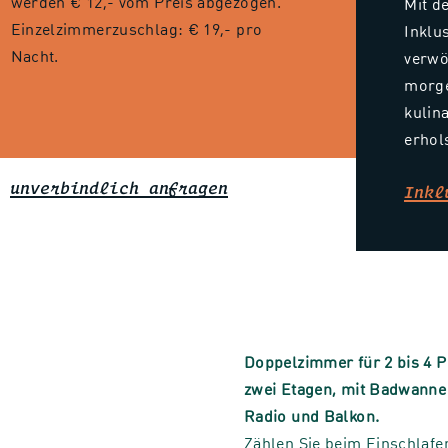
werden € 12,- vom Preis abgezogen.
Mit d
Einzelzimmerzuschlag: € 19,- pro
Inklu
Nacht.
verwö
morge
kulina
erhol
?
unverbindlich anfragen
Inkl
Doppelzimmer für 2 bis 4 P
zwei Etagen, mit Badwanne 
Radio und Balkon.
Zählen Sie beim Einschlafe