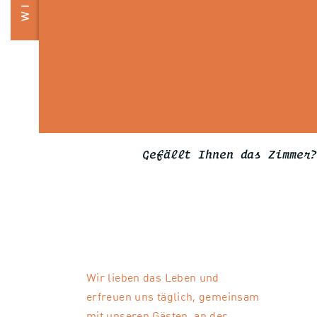
10.01.27-17.01.27
184
07.03.27-04.04.27
03.01.27-10.01.27
17.01.27-06.02.27
199
21.02.27-07.03.27
Gefällt Ihnen das Zimmer
Wir lieben das Leben und
erfreuen uns täglich, gemeinsam
mit unseren Gästen, an der