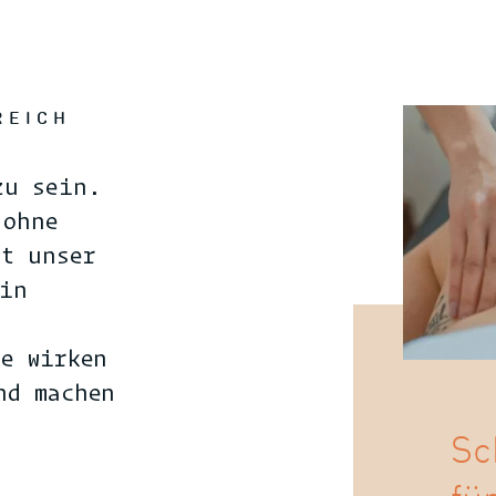
REICH
zu sein.
 ohne
st unser
 in
te wirken
nd machen
Sc