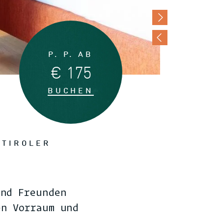
P. P. AB
€ 175
BUCHEN
IROLER Z
und Freunden
en Vorraum und