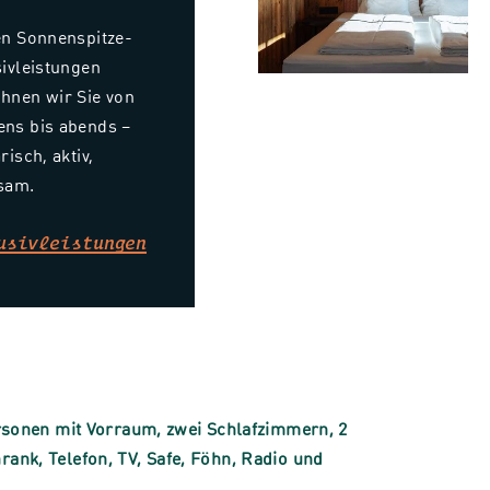
en Sonnenspitze-
sivleistungen
hnen wir Sie von
ns bis abends –
risch, aktiv,
sam.
usivleistungen
rsonen mit Vorraum, zwei Schlafzimmern, 2
nk, Telefon, TV, Safe, Föhn, Radio und