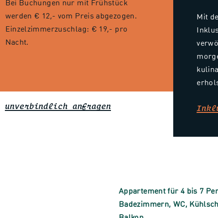
Bei Buchungen nur mit Frühstück
werden € 12,- vom Preis abgezogen.
Mit d
Einzelzimmerzuschlag: € 19,- pro
Inklu
Nacht.
verwö
morge
kulina
erhol
?
unverbindlich anfragen
Inkl
Appartement für 4 bis 7 Pe
Badezimmern, WC, Kühlschra
Balkon.